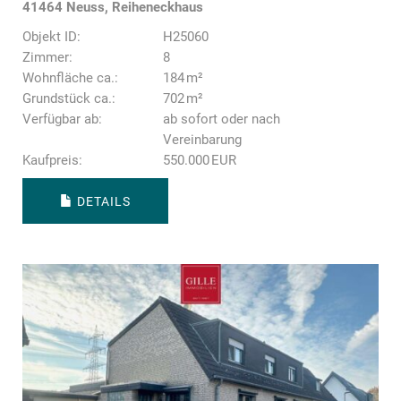
41464 Neuss, Reiheneckhaus
Objekt ID:
H25060
Zimmer:
8
Wohnfläche ca.:
184 m²
Grund­stück ca.:
702 m²
Verfügbar ab:
ab sofort oder nach
Vereinbarung
Kaufpreis:
550.000 EUR
DETAILS