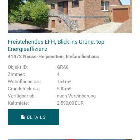
Freistehendes EFH, Blick ins Grüne, top
Energieeffizienz
41472 Neuss-Helpenstein, Einfamilienhaus
Objekt ID:
GRA8
Zimmer:
4
Wohnfläche ca.:
154 m²
Grund­stück ca.:
500 m²
Verfügbar ab:
nach Vereinbarung
Kaltmiete:
2.590,00 EUR
DETAILS