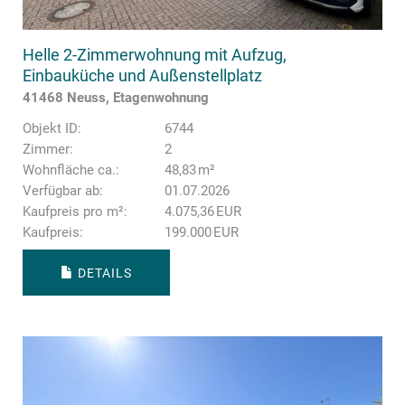
Helle 2-Zimmerwohnung mit Aufzug,
Einbauküche und Außenstellplatz
41468 Neuss, Etagenwohnung
Objekt ID:
6744
Zimmer:
2
Wohnfläche ca.:
48,83 m²
Verfügbar ab:
01.07.2026
Kaufpreis pro m²:
4.075,36 EUR
Kaufpreis:
199.000 EUR
DETAILS