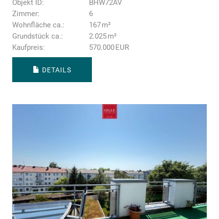
Objekt ID:
BHW72AV
Zimmer:
6
Wohnfläche ca.:
167 m²
Grund­stück ca.:
2.025 m²
Kaufpreis:
570.000 EUR
DETAILS