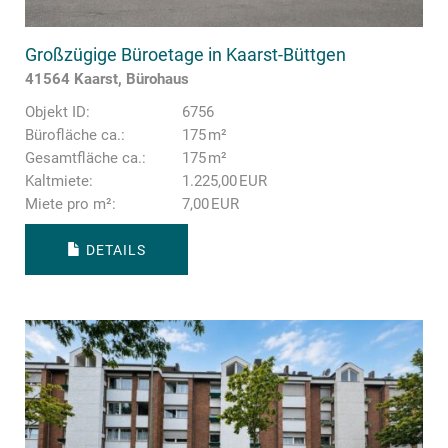
Großzügige Büroetage in Kaarst-Büttgen
41564 Kaarst, Bürohaus
Objekt ID:
6756
Bürofläche ca.:
175 m²
Gesamtfläche ca.:
175 m²
Kaltmiete:
1.225,00 EUR
Miete pro m²:
7,00 EUR
DETAILS