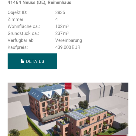
41464 Neuss (DE), Reihenhaus
Objekt ID:
3835
Zimmer:
4
Wohnfläche ca.:
102 m²
Grund­stück ca.:
237 m²
Verfügbar ab:
Vereinbarung
Kaufpreis:
439.000 EUR
DETAILS