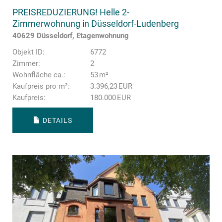
PREISREDUZIERUNG! Helle 2-
Zimmerwohnung in Düsseldorf-Ludenberg
40629 Düsseldorf, Etagenwohnung
Objekt ID:
6772
Zimmer:
2
Wohnfläche ca.:
53 m²
Kaufpreis pro m²:
3.396,23 EUR
Kaufpreis:
180.000 EUR
DETAILS