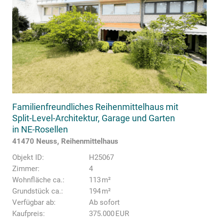
Familienfreundliches Reihenmittelhaus mit
Split-Level-Architektur, Garage und Garten
in NE-Rosellen
41470 Neuss, Reihenmittelhaus
Objekt ID:
H25067
Zimmer:
4
Wohnfläche ca.:
113 m²
Grund­stück ca.:
194 m²
Verfügbar ab:
Ab sofort
Kaufpreis:
375.000 EUR