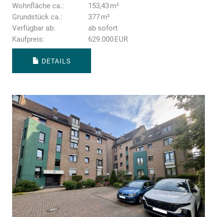
Wohnfläche ca.:
153,43 m²
Grund­stück ca.:
377 m²
Verfügbar ab:
ab sofort
Kaufpreis:
629.000 EUR
DETAILS