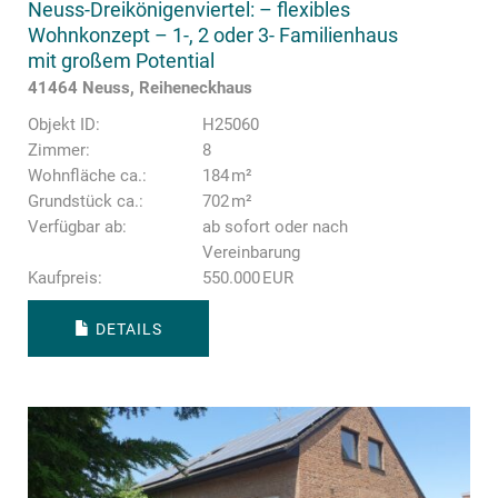
Neuss-Dreikönigenviertel: – flexibles
Wohnkonzept – 1-, 2 oder 3- Familienhaus
mit großem Potential
41464 Neuss, Reiheneckhaus
Objekt ID:
H25060
Zimmer:
8
Wohnfläche ca.:
184 m²
Grund­stück ca.:
702 m²
Verfügbar ab:
ab sofort oder nach
Vereinbarung
Kaufpreis:
550.000 EUR
DETAILS