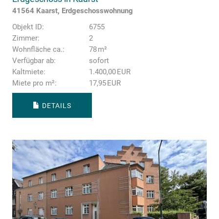
41564 Kaarst, Erdgeschosswohnung
Objekt ID:
6755
Zimmer:
2
Wohnfläche ca.:
78 m²
Verfügbar ab:
sofort
Kaltmiete:
1.400,00 EUR
Miete pro m²:
17,95 EUR
DETAILS