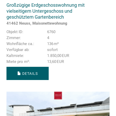
Großzügige Erdgeschosswohnung mit
vielseitigem Untergeschoss und
geschütztem Gartenbereich
41462 Neuss, Maisonettewohnung
Objekt ID:
6760
Zimmer:
4
Wohnfläche ca.:
136 m²
Verfügbar ab:
sofort
Kaltmiete:
1.850,00 EUR
Miete pro m²:
13,60 EUR
DETAILS