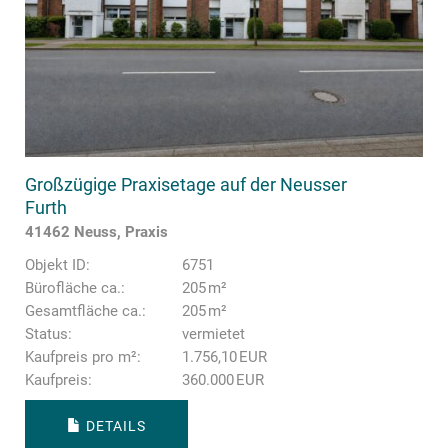
Großzügige Praxisetage auf der Neusser
Furth
41462 Neuss, Praxis
Objekt ID:
6751
Bürofläche ca.:
205 m²
Gesamtfläche ca.:
205 m²
Status:
vermietet
Kaufpreis pro m²:
1.756,10 EUR
Kaufpreis:
360.000 EUR
DETAILS