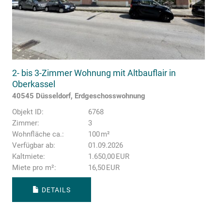
2- bis 3-Zimmer Wohnung mit Altbauflair in
Oberkassel
40545 Düsseldorf, Erdgeschosswohnung
Objekt ID:
6768
Zimmer:
3
Wohnfläche ca.:
100 m²
Verfügbar ab:
01.09.2026
Kaltmiete:
1.650,00 EUR
Miete pro m²:
16,50 EUR
DETAILS