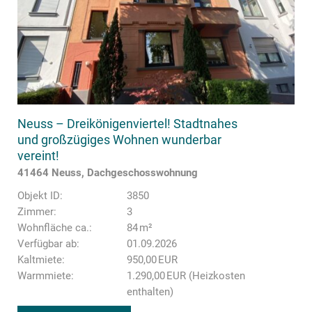
Neuss – Dreikönigenviertel! Stadtnahes
und großzügiges Wohnen wunderbar
vereint!
41464 Neuss, Dachgeschosswohnung
Objekt ID:
3850
Zimmer:
3
Wohnfläche ca.:
84 m²
Verfügbar ab:
01.09.2026
Kaltmiete:
950,00 EUR
Warmmiete:
1.290,00 EUR (Heizkosten
enthalten)