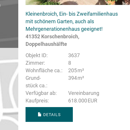
n
Kleinenbroich, Ein- bis Zweifamilienhaus
mit schönem Garten, auch als
Mehrgenerationenhaus geeignet!
41352 Korschenbroich,
Doppelhaushälfte
Objekt ID:
3637
Zimmer:
8
Wohnfläche ca.:
205 m²
Grund­
394 m²
stück ca.:
Verfügbar ab:
Vereinbarung
Kaufpreis:
618.000 EUR
DETAILS