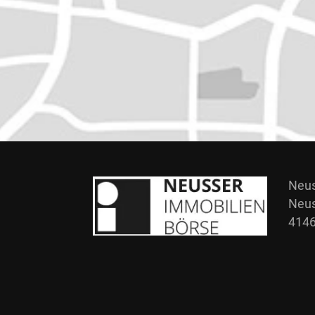
Neus
Neus
4146