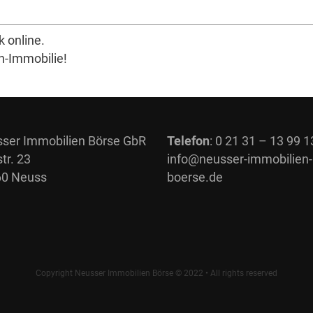
k online.
h-Immobilie!
ser Immobilien Börse GbR
Telefon
: 0 21 31 – 13 99 1
tr. 23
info@neusser-immobilien-
0 Neuss
boerse.de
Copyright Neusser Immobilien Börse © 2022 • All rights reserved