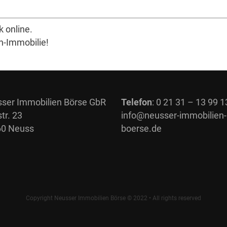
k online.
h-Immobilie!
ser Immobilien Börse GbR
Telefon
: 0 21 31 – 13 99 1
tr. 23
info@neusser-immobilien-
0 Neuss
boerse.de
Copyright Neusser Immobilien Börse © 2022 • All rights reserved