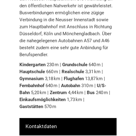
den öffentlichen Nahverkehr ist gewährleistet.
Busverbindungen ermöglichen eine zügige
Verbindung in die Neusser Innenstadt sowie
zum Hauptbahnhof mit Anschluss in Richtung
Düsseldorf, Köln und Mönchengladbach. Über
die nahegelegenen Autobahnen A57 und A46
besteht zudem eine sehr gute Anbindung für
Berufspendler.
Kindergarten
230 m |
Grundschule
640 m |
Hauptschule
660 m |
Realschule
3,31 km |
Gymnasium
3,18 km |
Flughafen
13,87 km |
Fernbahnhof
640 m |
Autobahn
310 m |
U/S-
Bahn
5,20 km |
Zentrum
4,44 km |
Bus
240 m |
Einkaufsmöglichkeiten
1,73 km |
Gaststätten
570 m
Kontaktdaten