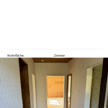
Wohnfläche:
Zimmer:
121 m²
5
Objekt-Typ:
Baujahr:
Bungalow, Haus
1971