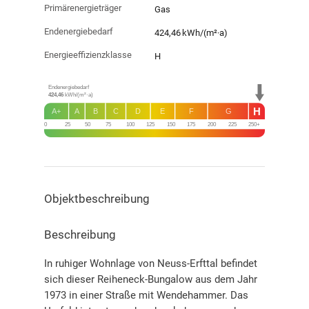
Primärenergieträger
Gas
Endenergie­bedarf
424,46 kWh/(m²·a)
Energie­effizienz­klasse
H
Endenergiebedarf
424,46
kWh/(m²·a)
H
A+
A
B
C
D
E
F
G
0
25
50
75
100
125
150
175
200
225
250+
Objekt­beschreibung
Beschreibung
In ruhiger Wohnlage von Neuss-Erfttal befindet
sich dieser Reiheneck-Bungalow aus dem Jahr
1973 in einer Straße mit Wendehammer. Das