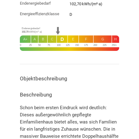
Endenergie­bedarf
102,70 kWh/(m²·a)
Energie­effizienz­klasse
D
Endenergiebedarf
102,70
kWh/(m²·a)
D
A+
A
B
C
E
F
G
H
0
25
50
75
100
125
150
175
200
225
250+
Objekt­beschreibung
Beschreibung
Schon beim ersten Eindruck wird deutlich:
Dieses außergewöhnlich gepflegte
Einfamilienhaus bietet alles, was sich Familien
für ein langfristiges Zuhause wünschen. Die in
massiver Bauweise errichtete Doppelhaushälfte