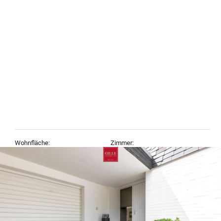
Wohnfläche:
Zimmer:
214,62 m²
5
Objekt-Typ:
Baujahr:
Doppelhaushälfte, Haus
1976