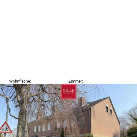
Wohnfläche:
Zimmer:
136,32 m²
5
Objekt-Typ:
Baujahr:
Haus, Reihenendhaus
1970