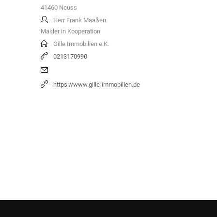
41460
Neuss
Herr Frank Maaßen
Makler in Kooperation
Gille Immobilien e.K.
0213170990
https://www.gille-immobilien.de