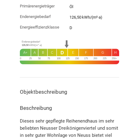
Primärenergieträger
Öl
Endenergie­bedarf
126,50 kWh/(m²·a)
Energie­effizienz­klasse
D
Endenergiebedarf
126,50
kWh/(m²·a)
D
A+
A
B
C
E
F
G
H
0
25
50
75
100
125
150
175
200
225
250+
Objekt­beschreibung
Beschreibung
Dieses sehr gepflegte Reihenendhaus im sehr
beliebten Neusser Dreikönigenviertel und somit
in sehr guter Wohnlage von Neuss bietet viel