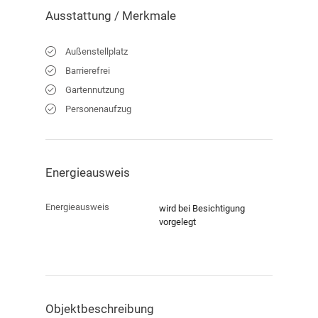
Ausstattung / Merkmale
Außenstellplatz
Verkauf
Barrierefrei
Objekt-ID:
Haus 2 - Wohnung 2
Gartennutzung
Personenaufzug
Energieausweis
Energieausweis
wird bei Besichtigung
vorgelegt
Objekt­beschreibung