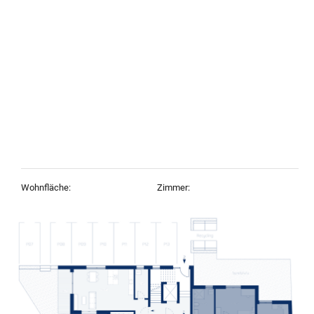
Wohnfläche:
Zimmer:
91,20 m²
3
Objekt-Typ:
Baujahr:
Erdgeschosswohnung,
2027
Wohnung