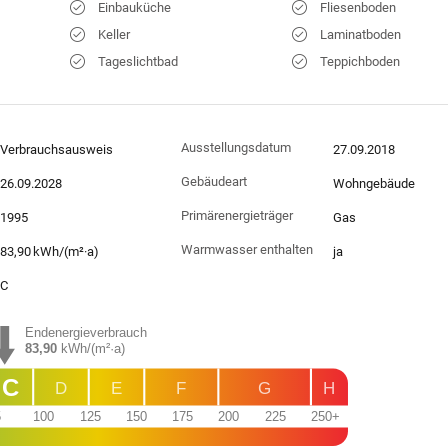
Einbauküche
Fliesenboden
Keller
Laminatboden
Tageslichtbad
Teppichboden
Ausstellungsdatum
Verbrauchs­ausweis
27.09.2018
Gebäudeart
26.09.2028
Wohngebäude
Primärenergieträger
1995
Gas
Warmwasser enthalten
83,90 kWh/(m²·a)
ja
C
Endenergieverbrauch
83,90
kWh/(m²·a)
C
D
E
F
G
H
5
100
125
150
175
200
225
250+