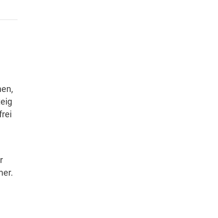
hen,
eig
rei
r
mer.