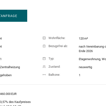
TANFRAGE
Wohnfläche:
4
120 m²
Bezugsfrei ab:
4
nach Vereinbarung c
Ende 2026
Typ:
1
Etagenwohnung, W
Zustand:
Zentralheizung
neuwertig
Balkone:
gehoben
1
460.000 EUR
3,57% des Kaufpreises