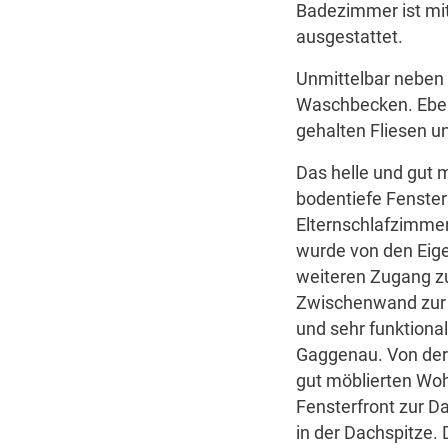
Badezimmer ist mi
ausgestattet.
Unmittelbar neben
Waschbecken. Eben
gehalten Fliesen u
Das helle und gut 
bodentiefe Fenste
Elternschlafzimmer
wurde von den Eig
weiteren Zugang zu
Zwischenwand zur 
und sehr funktiona
Gaggenau. Von der
gut möblierten Wo
Fensterfront zur D
in der Dachspitze.