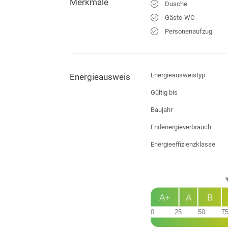
Merkmale
Dusche
Gäste-WC
Personenaufzug
Energieausweistyp
Energieausweis
Gültig bis
Baujahr
Endenergie­verbrauch
Energie­effizienz­klasse
A+
A
B
0
25
50
7