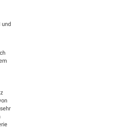
C und
uch
dem
tz
von
 sehr
n
rie