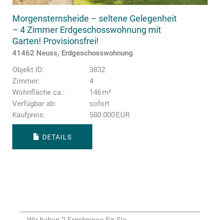
Morgensternsheide – seltene Gelegenheit
– 4 Zimmer Erdgeschosswohnung mit
Garten! Provisionsfrei!
41462 Neuss, Erdgeschosswohnung
Objekt ID:
3832
Zimmer:
4
Wohnfläche ca.:
146 m²
Verfügbar ab:
sofort
Kaufpreis:
580.000 EUR
DETAILS
Wir haben 2 Ergebnisse für Sie