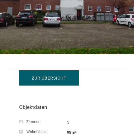
ZUR ÜBERSICHT
150.000 EUR
Objektdaten
Zimmer:
5
Wohnfläche:
98 m²