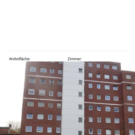
Wohnfläche:
Zimmer:
98 m²
5
Objekt-Typ:
Baujahr:
Etagenwohnung, Wohnung
1978