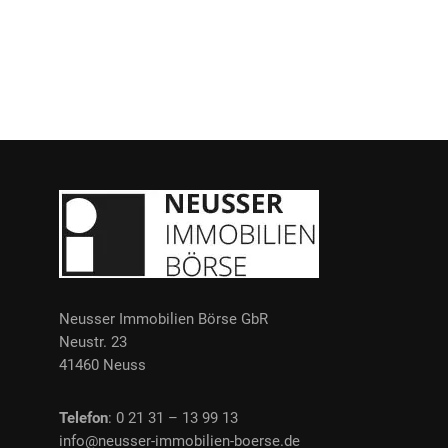
Neusser Immobilien Börse GbR
Neustr. 23
41460 Neuss
Telefon
: 0 21 31 – 13 99 13
info@neusser-immobilien-boerse.de