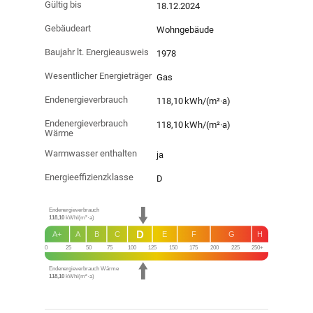
Gültig bis
18.12.2024
Gebäudeart
Wohngebäude
Baujahr lt. Energieausweis
1978
Wesentlicher Energieträger
Gas
Endenergie­verbrauch
118,10 kWh/(m²·a)
Endenergie­verbrauch
118,10 kWh/(m²·a)
Wärme
Warmwasser enthalten
ja
Energie­effizienz­klasse
D
Endenergieverbrauch
118,10
kWh/(m²·a)
D
A+
A
B
C
E
F
G
H
0
25
50
75
100
125
150
175
200
225
250+
Endenergieverbrauch Wärme
118,10
kWh/(m²·a)