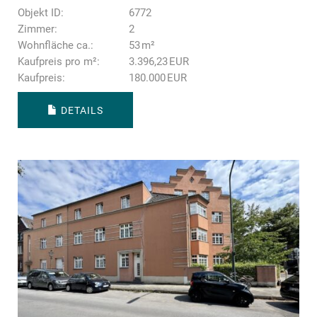
Objekt ID:
6772
Zimmer:
2
Wohnfläche ca.:
53 m²
Kaufpreis pro m²:
3.396,23 EUR
Kaufpreis:
180.000 EUR
DETAILS